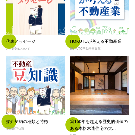
代表メッセージ
HOKUTOが考える不動産業
北斗建装について
HOKUTO不動産事業部
媒介契約の種類と特徴
築160年を超える歴史的価値の
ある本格木造住宅の大...
不動産豆知識