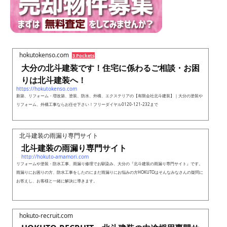
hokutokenso.com
3 Pockets
大分の北斗建装です！住宅に係わるご相談・お困
りは北斗建装へ！
https://hokutokenso.com
新築、リフォーム・増改築、塗装、防水、外構、エクステリアの【有限会社北斗建装】｜大分の塗装や
リフォーム、外構工事ならお任せ下さい！フリーダイヤル0120-121-232まで
北斗建装の雨漏り専門サイト
北斗建装の雨漏り専門サイト
http://hokuto-amamori.com
リフォームや塗装・防水工事、雨漏り修理でお馴染み、大分の『北斗建装の雨漏り専門サイト』です。
雨漏りにお困りの方、防水工事をしたのにまだ雨漏りにお悩みの方HOKUTOはそんなみなさんの疑問に
お答えし、お客様と一緒に解決に導きます。
hokuto-recruit.com