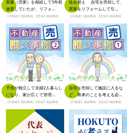
実家（空家）を相続して5年程
住み替え 自宅を売却して、
放置していたが、リフォ...
実家をリフォームして引...
【不動産】相談事例
,
【売却】相談事例
【不動産】相談事例
,
【売却】相談事例
子供が独立して夫婦2人暮らし
自宅を売却して施設に入るな
になり、家が広くて管理...
ど、将来のことを考える必...
【不動産】相談事例
,
【売却】相談事例
【不動産】相談事例
,
【売却】相談事例