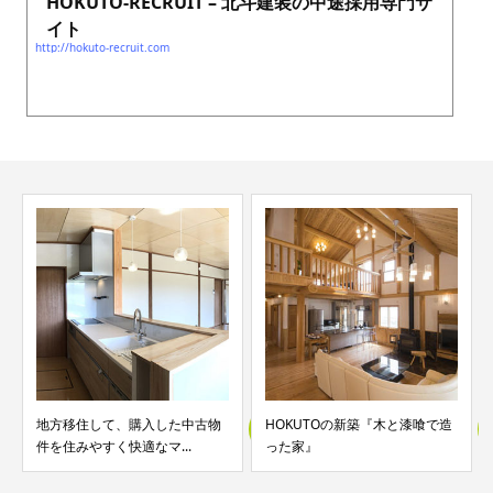
HOKUTO-RECRUIT – 北斗建装の中途採用専門サ
イト
http://hokuto-recruit.com
地方移住して、購入した中古物
HOKUTOの新築『木と漆喰で造
件を住みやすく快適なマ...
った家』