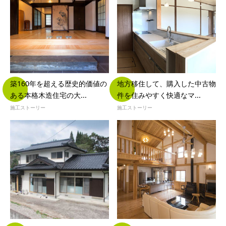
築160年を超える歴史的価値の
地方移住して、購入した中古物
ある本格木造住宅の大...
件を住みやすく快適なマ...
施工ストーリー
施工ストーリー