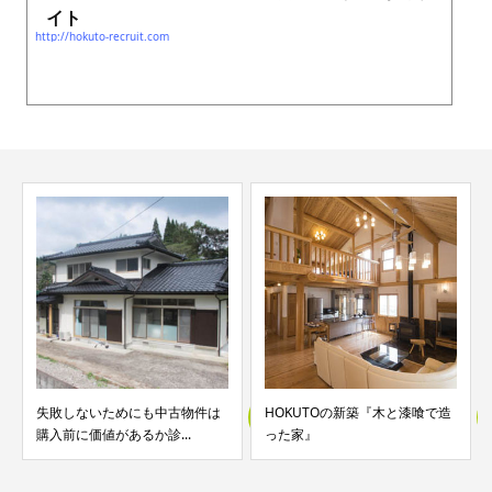
イト
http://hokuto-recruit.com
も中古物件は
HOKUTOの新築『木と漆喰で造
地方移住して、購入し
か診...
った家』
件を住みやすく快適なマ.